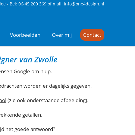
doe -
Bel: 06-45 200 369 of mail: info@one4design.nl
Voorbeelden
Over mij
Contact
gner van Zwolle
ensen Google om hulp.
pdrachten worden er dagelijks gegeven.
ool
(zie ook onderstaande afbeelding).
wekkende getallen.
ijd het goede antwoord?