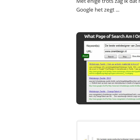
Met enige trots zag ik dat
Google het zegt ...