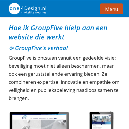
Menu
Hoe ik GroupFive hielp aan een
Home
website die werkt
Voorbeelden
✨ GroupFive's verhaal
GroupFive is ontstaan vanuit een gedeelde visie:
Over mij
beveiliging moet niet alleen beschermen, maar
Contact
ook een geruststellende ervaring bieden. Ze
combineren expertise, innovatie en empathie om
Bel nu
veiligheid en publieksbeleving naadloos samen te
brengen.