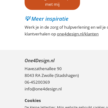
met mij
💡 Meer inspiratie
Werk je in de zorg of hulpverlening en wil j
klantverhalen op
one4design.nl/klanten
One4Design.nl
Havezathenallee 90
8043 RA Zwolle (
Stadshagen
)
06-45200369
info@one4design.nl
Cookies
De kleine lettertjes: Mijn website gebruikt cookies om